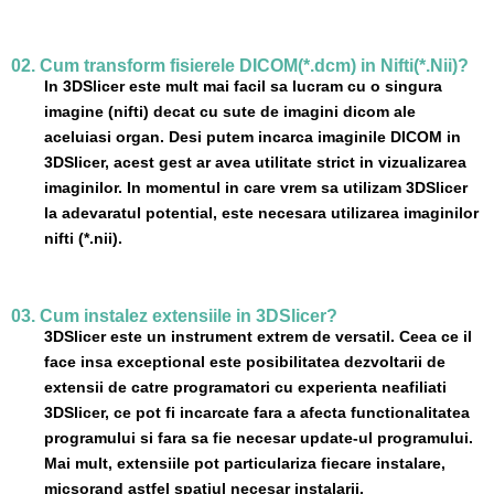
02. Cum transform fisierele DICOM(*.dcm) in Nifti(*.Nii)?
In 3DSlicer este mult mai facil sa lucram cu o singura
imagine (nifti) decat cu sute de imagini dicom ale
aceluiasi organ. Desi putem incarca imaginile DICOM in
3DSlicer, acest gest ar avea utilitate strict in vizualizarea
imaginilor. In momentul in care vrem sa utilizam 3DSlicer
la adevaratul potential, este necesara utilizarea imaginilor
nifti (*.nii).
03. Cum instalez extensiile in 3DSlicer?
3DSlicer este un instrument extrem de versatil. Ceea ce il
face insa exceptional este posibilitatea dezvoltarii de
extensii de catre programatori cu experienta neafiliati
3DSlicer, ce pot fi incarcate fara a afecta functionalitatea
programului si fara sa fie necesar update-ul programului.
Mai mult, extensiile pot particulariza fiecare instalare,
micsorand astfel spatiul necesar instalarii.