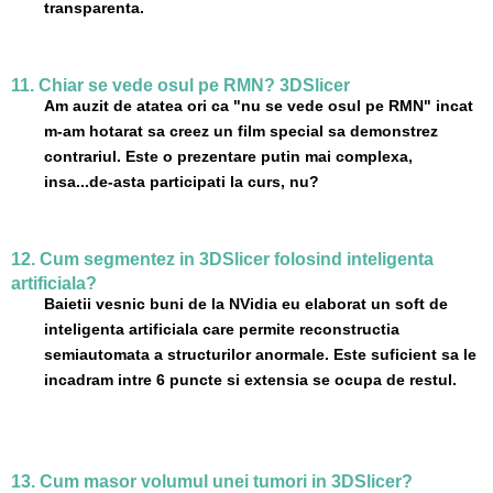
transparenta.
11. Chiar se vede osul pe RMN? 3DSlicer
Am auzit de atatea ori ca "nu se vede osul pe RMN" incat
m-am hotarat sa creez un film special sa demonstrez
contrariul. Este o prezentare putin mai complexa,
insa...de-asta participati la curs, nu?
12. Cum segmentez in 3DSlicer folosind inteligenta
artificiala?
Baietii vesnic buni de la NVidia eu elaborat un soft de
inteligenta artificiala care permite reconstructia
semiautomata a structurilor anormale. Este suficient sa le
incadram intre 6 puncte si extensia se ocupa de restul.
13. Cum masor volumul unei tumori in 3DSlicer?