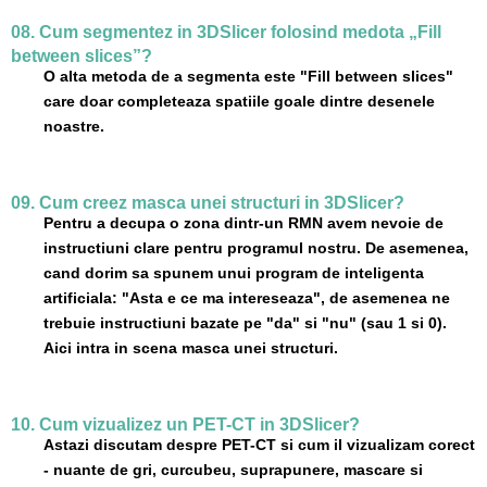
08. Cum segmentez in 3DSlicer folosind medota „Fill
between slices”?
O alta metoda de a segmenta este "Fill between slices"
care doar completeaza spatiile goale dintre desenele
noastre.
09. Cum creez masca unei structuri in 3DSlicer?
Pentru a decupa o zona dintr-un RMN avem nevoie de
instructiuni clare pentru programul nostru. De asemenea,
cand dorim sa spunem unui program de inteligenta
artificiala: "Asta e ce ma intereseaza", de asemenea ne
trebuie instructiuni bazate pe "da" si "nu" (sau 1 si 0).
Aici intra in scena masca unei structuri.
10. Cum vizualizez un PET-CT in 3DSlicer?
Astazi discutam despre PET-CT si cum il vizualizam corect
- nuante de gri, curcubeu, suprapunere, mascare si