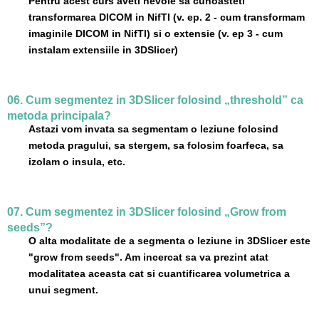
Pentru acest curs aveti nevoie sa cunoasteti
transformarea DICOM in NifTI (v. ep. 2 - cum transformam
imaginile DICOM in NifTI) si o extensie (v. ep 3 - cum
instalam extensiile in 3DSlicer)
06. Cum segmentez in 3DSlicer folosind „threshold” ca
metoda principala?
Astazi vom invata sa segmentam o leziune folosind
metoda pragului, sa stergem, sa folosim foarfeca, sa
izolam o insula, etc.
07. Cum segmentez in 3DSlicer folosind „Grow from
seeds”?
O alta modalitate de a segmenta o leziune in 3DSlicer este
"grow from seeds". Am incercat sa va prezint atat
modalitatea aceasta cat si cuantificarea volumetrica a
unui segment.