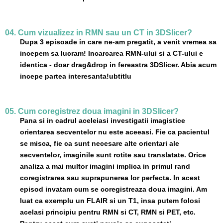
04. Cum vizualizez in RMN sau un CT in 3DSlicer?
Dupa 3 episoade in care ne-am pregatit, a venit vremea sa
incepem sa lucram! Incarcarea RMN-ului si a CT-ului e
identica - doar drag&drop in fereastra 3DSlicer. Abia acum
incepe partea interesanta!ubtitlu
05. Cum coregistrez doua imagini in 3DSlicer?
Pana si in cadrul aceleiasi investigatii imagistice
orientarea secventelor nu este aceeasi. Fie ca pacientul
se misca, fie ca sunt necesare alte orientari ale
secventelor, imaginile sunt rotite sau translatate. Orice
analiza a mai multor imagini implica in primul rand
coregistrarea sau suprapunerea lor perfecta. In acest
episod invatam cum se coregistreaza doua imagini. Am
luat ca exemplu un FLAIR si un T1, insa putem folosi
acelasi principiu pentru RMN si CT, RMN si PET, etc.