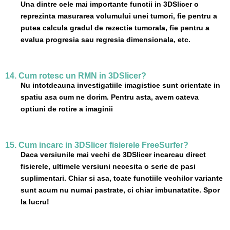
Una dintre cele mai importante functii in 3DSlicer o
reprezinta masurarea volumului unei tumori, fie pentru a
putea calcula gradul de rezectie tumorala, fie pentru a
evalua progresia sau regresia dimensionala, etc.
14. Cum rotesc un RMN in 3DSlicer?
Nu intotdeauna investigatiile imagistice sunt orientate in
spatiu asa cum ne dorim. Pentru asta, avem cateva
optiuni de rotire a imaginii
15. Cum incarc in 3DSlicer fisierele FreeSurfer?
Daca versiunile mai vechi de 3DSlicer incarcau direct
fisierele, ultimele versiuni necesita o serie de pasi
suplimentari. Chiar si asa, toate functiile vechilor variante
sunt acum nu numai pastrate, ci chiar imbunatatite. Spor
la lucru!