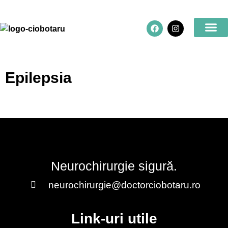
Cereți o opinie
Epilepsia
Neurochirurgie sigură.
neurochirurgie@doctorciobotaru.ro
Link-uri utile