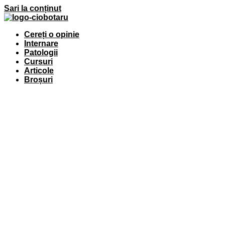
Sari la conținut
Cereți o opinie
Internare
Patologii
Cursuri
Articole
Broșuri